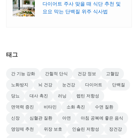
다이어트 주사 맞을 때 식단 추천 및
요요 막는 단백질 위주 식사법
태그
간 기능 강화
간헐적 단식
건강 정보
고혈압
노화방지
뇌 건강
눈건강
다이어트
단백질
당뇨
대사 촉진
러닝
렙틴 저항성
면역력 증진
비타민
소화 촉진
수면 질환
신장
심혈관 질환
아연
아침 공복에 좋은 음식
영양제 추천
위장 보호
인슐린 저항성
장건강