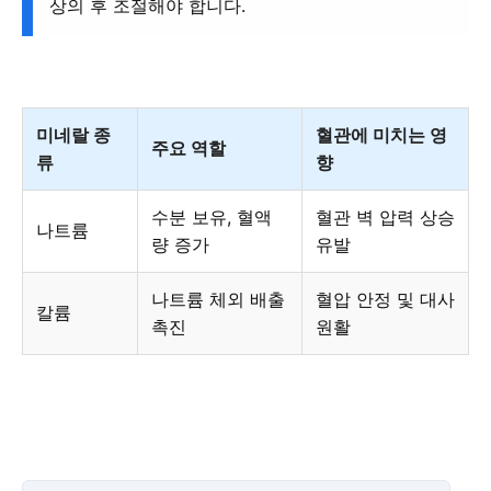
상의 후 조절해야 합니다.
미네랄 종
혈관에 미치는 영
주요 역할
류
향
수분 보유, 혈액
혈관 벽 압력 상승
나트륨
량 증가
유발
나트륨 체외 배출
혈압 안정 및 대사
칼륨
촉진
원활