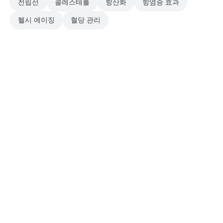
전립선
콜레스테롤
항산화
항염증 효과
헬시 에이징
혈당 관리