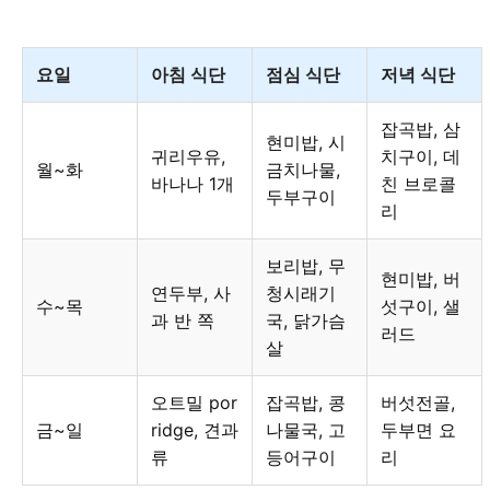
요일
아침 식단
점심 식단
저녁 식단
잡곡밥, 삼
현미밥, 시
귀리우유,
치구이, 데
월~화
금치나물,
바나나 1개
친 브로콜
두부구이
리
보리밥, 무
현미밥, 버
연두부, 사
청시래기
수~목
섯구이, 샐
과 반 쪽
국, 닭가슴
러드
살
오트밀 por
잡곡밥, 콩
버섯전골,
금~일
ridge, 견과
나물국, 고
두부면 요
류
등어구이
리