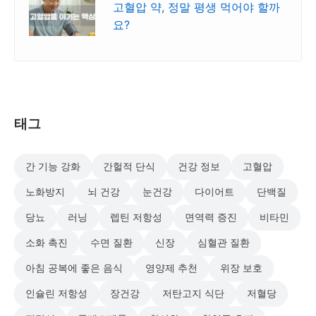
고혈압 약, 정말 평생 먹어야 할까
요?
태그
간 기능 강화
간헐적 단식
건강 정보
고혈압
노화방지
뇌 건강
눈건강
다이어트
단백질
당뇨
러닝
렙틴 저항성
면역력 증진
비타민
소화 촉진
수면 질환
신장
심혈관 질환
아침 공복에 좋은 음식
영양제 추천
위장 보호
인슐린 저항성
장건강
저탄고지 식단
저혈당