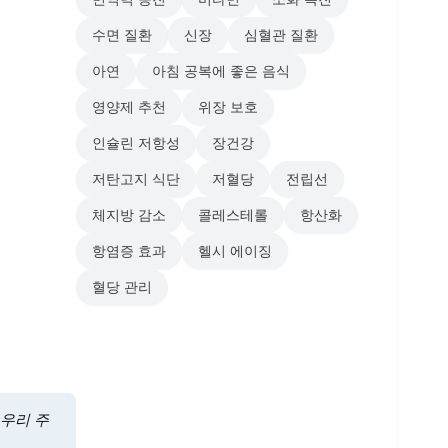
수면 질환
신장
심혈관 질환
아연
아침 공복에 좋은 음식
영양제 추천
위장 보호
인슐린 저항성
장건강
저탄고지 식단
저혈당
전립선
체지방 감소
콜레스테롤
항산화
항염증 효과
헬시 에이징
혈당 관리
 우리 주