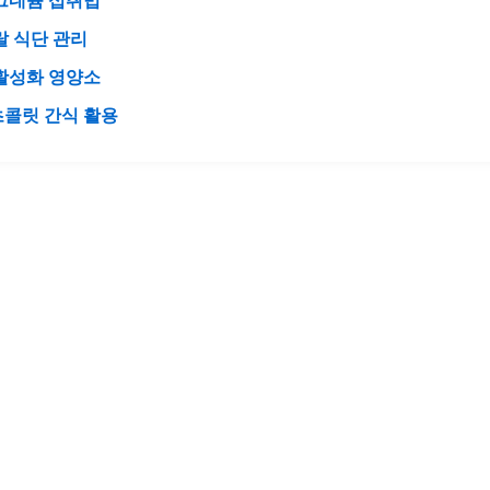
그네슘 섭취법
랄 식단 관리
활성화 영양소
초콜릿 간식 활용