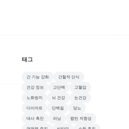
태그
간 기능 강화
간헐적 단식
건강 정보
고단백
고혈압
노화방지
뇌 건강
눈건강
다이어트
단백질
당뇨
대사 촉진
러닝
렙틴 저항성
면역력 증진
비타민
소화 촉진