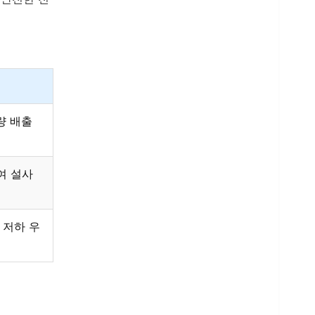
량 배출
여 설사
 저하 우