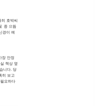
특히 호박씨
식
중 으뜸
신경이 예
가장 안정
실 책상 옆
습니다. 당
톡히 보고
 필요하다