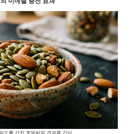
의 미네랄 충전 효과
 밀도를 가진 호박씨와 견과류 간식