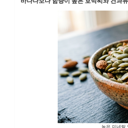
바나나보다 함량이 높은 호박씨와 견과류
높은 미네랄