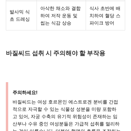
아삭한 채소와 결합
식사 초반에 배
발사믹 식
하여 저작 운동 및
치하여 혈당 스
초 드레싱
씹는 식감 상승
파이크 방어
바질씨드 섭취 시 주의해야 할 부작용
주의하세요!
바질씨드는 여성 호르몬인 에스트로겐 분비를 간접
적으로 자극할 수 있는 식물성 성분을 미량 포함하
고 있어, 자궁 수축의 유기적 위험성이 존재하는 임
산부나 수유 중인 여성분들은 가급적 섭취를 멀리하
는 것이 이롭습니다. 더불어 혈액의 흐름을 조절하는