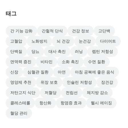
태그
간 기능 강화
간헐적 단식
건강 정보
고단백
고혈압
노화방지
뇌 건강
눈건강
다이어트
단백질
당뇨
대사 촉진
러닝
렙틴 저항성
면역력 증진
비타민
소화 촉진
수면 질환
신장
심혈관 질환
아연
아침 공복에 좋은 음식
영양제 추천
위장 보호
인슐린 저항성
장건강
저탄고지 식단
저혈당
전립선
체지방 감소
콜레스테롤
항산화
항염증 효과
헬시 에이징
혈당 관리