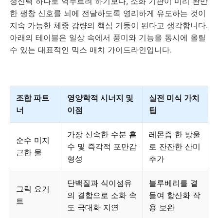
정신력 하나로 억누르려 하기보다, 소화 기관이 미리 완만
한 팽창 신호를 뇌에 전달하도록 영리하게 유도하는 것이
지속 가능한 체중 감량의 핵심 기둥이 된다고 생각합니다.
아래의 테이블은 일상 속에서 풍미와 기능을 동시에 올릴
수 있는 대표적인 믹스 매치 가이드라인입니다.
조합 파트
영양학적 시너지 및
실전 미식 가치
너
이점
팁
가장 신속한 수분 흡
레몬즙 한 방울
순수 미지
수 및 즉각적 포만감
로 잔잔한 산미
근한 물
형성
추가
단백질과 식이섬유
블루베리를 곁
그릭 요거
의 결합으로 소화 속
들여 항산화 작
트
도 극대화 지연
용 보완