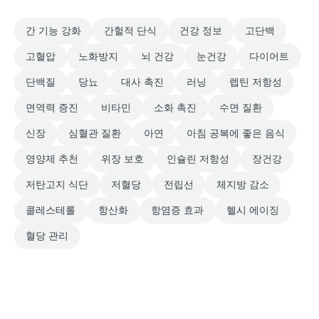
간 기능 강화
간헐적 단식
건강 정보
고단백
고혈압
노화방지
뇌 건강
눈건강
다이어트
단백질
당뇨
대사 촉진
러닝
렙틴 저항성
면역력 증진
비타민
소화 촉진
수면 질환
신장
심혈관 질환
아연
아침 공복에 좋은 음식
영양제 추천
위장 보호
인슐린 저항성
장건강
저탄고지 식단
저혈당
전립선
체지방 감소
콜레스테롤
항산화
항염증 효과
헬시 에이징
혈당 관리