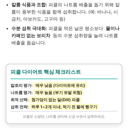
칼륨 식품과 조합:
피클의 나트륨 배출을 돕기 위해 칼
륨이 풍부한 식품을 함께 섭취합니다. (예: 바나나, 시
금치, 아보카도, 고구마 등)
수분 섭취 극대화:
피클을 먹은 날은 평소보다
물이나
카페인 없는 보리차
등의 수분 섭취량을 늘려 나트륨
배출을 돕습니다.
피클 다이어트 핵심 체크리스트
칼로리 평가:
매우 낮음 (다이어트에 유리)
나트륨 평가:
매우 높음 (부기 유발 위험)
최적 선택:
첨가당이 없는 딜(Dill) 피클
섭취 전략:
하루 1~2개 이내, 먹기 전 물에 헹구기
피클은 소량만, 나트륨 관리에 신경 쓰면서 섭취하세요.