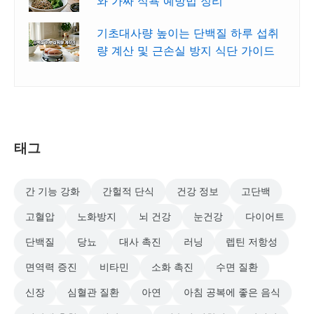
와 가짜 식욕 예방법 정리
기초대사량 높이는 단백질 하루 섭취
량 계산 및 근손실 방지 식단 가이드
태그
간 기능 강화
간헐적 단식
건강 정보
고단백
고혈압
노화방지
뇌 건강
눈건강
다이어트
단백질
당뇨
대사 촉진
러닝
렙틴 저항성
면역력 증진
비타민
소화 촉진
수면 질환
신장
심혈관 질환
아연
아침 공복에 좋은 음식