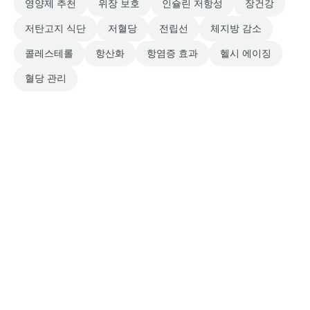
영양제 추천
위장 보호
인슐린 저항성
장건강
저탄고지 식단
저혈당
전립선
체지방 감소
콜레스테롤
항산화
항염증 효과
헬시 에이징
혈당 관리