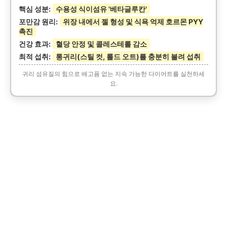
핵심 성분:
수용성 식이섬유 '베타글루칸'
포만감 원리:
위장 내에서 젤 형성 및 식욕 억제 호르몬 PYY
촉진
건강 효과:
혈당 안정 및 콜레스테롤 감소
최적 섭취:
통귀리(스틸 컷, 롤드 오트)를 충분히 불려 섭취
귀리 섬유질의 힘으로 배고픔 없는 지속 가능한 다이어트를 실천하세
요.