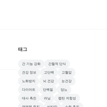
태그
간 기능 강화
간헐적 단식
건강 정보
고단백
고혈압
노화방지
뇌 건강
눈건강
다이어트
단백질
당뇨
대사 촉진
러닝
렙틴 저항성
면역력 증진
비타민
소화 촉진