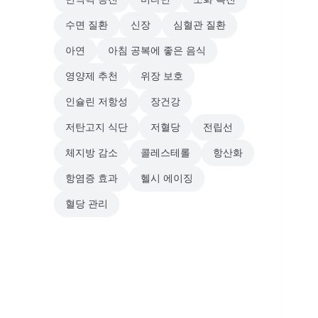
수면 질환
신장
심혈관 질환
아연
아침 공복에 좋은 음식
영양제 추천
위장 보호
인슐린 저항성
장건강
저탄고지 식단
저혈당
전립선
체지방 감소
콜레스테롤
항산화
항염증 효과
헬시 에이징
혈당 관리