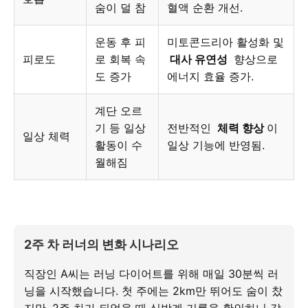
숨이 덜 참
혈액 순환 개선.
운동 후 피
미토콘드리아 활성화 및
피로도
로 회복 속
대사 유연성
향상으로
도 증가
에너지 효율 증가.
계단 오르
기 등 일상
전반적인
체력 향상
이
일상 체력
활동이 수
일상 기능에 반영됨.
월해짐
2주 차 러너의 변화 시나리오
직장인 A씨는 러닝 다이어트를 위해 매일 30분씩 러
닝을 시작했습니다. 첫 주에는 2km만 뛰어도 숨이 찼
지만, 2주 차가 되었을 때 심박계 기록을 확인하니 같