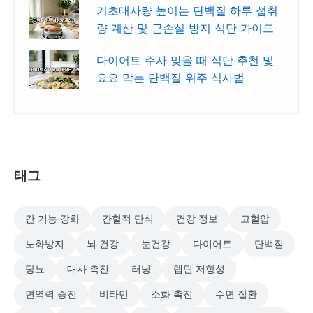
기초대사량 높이는 단백질 하루 섭취
량 계산 및 근손실 방지 식단 가이드
다이어트 주사 맞을 때 식단 추천 및
요요 막는 단백질 위주 식사법
태그
간 기능 강화
간헐적 단식
건강 정보
고혈압
노화방지
뇌 건강
눈건강
다이어트
단백질
당뇨
대사 촉진
러닝
렙틴 저항성
면역력 증진
비타민
소화 촉진
수면 질환