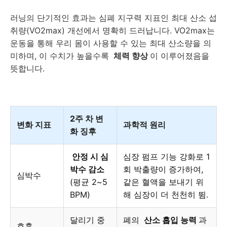
러닝의 단기적인 효과는 심폐 지구력 지표인 최대 산소 섭
취량(VO2max) 개선에서 명확히 드러납니다. VO2max는
운동을 통해 우리 몸이 사용할 수 있는 최대 산소량을 의
미하며, 이 수치가 높을수록
체력 향상
이 이루어졌음을
뜻합니다.
2주 차 변
변화 지표
과학적 원리
화 징후
안정 시 심
심장 펌프 기능 강화로 1
박수 감소
회 박출량이 증가하여,
심박수
(평균 2~5
같은 혈액을 보내기 위
BPM)
해 심장이 더 천천히 뜀.
달리기 중
폐의
산소 흡입 능력
과
호흡