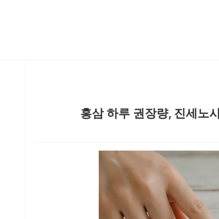
홍삼 하루 권장량, 진세노