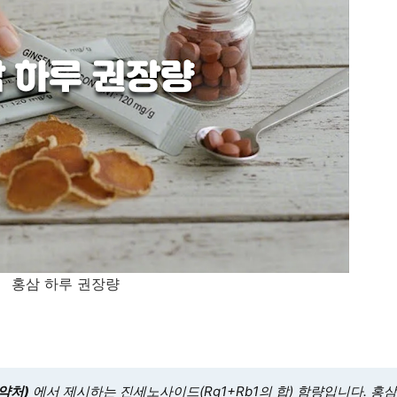
홍삼 하루 권장량
약처)
에서 제시하는 진세노사이드(Rg1+Rb1의 합) 함량입니다. 홍