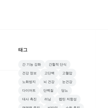
태그
간 기능 강화
간헐적 단식
건강 정보
고단백
고혈압
노화방지
뇌 건강
눈건강
다이어트
단백질
당뇨
대사 촉진
러닝
렙틴 저항성
면역력 증진
비타민
소화 촉진