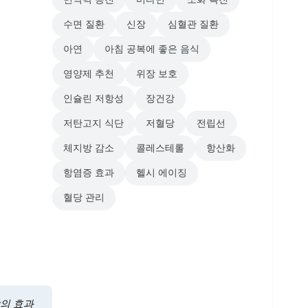
수면 질환
신장
심혈관 질환
아연
아침 공복에 좋은 음식
영양제 추천
위장 보호
인슐린 저항성
장건강
저탄고지 식단
저혈당
전립선
체지방 감소
콜레스테롤
항산화
항염증 효과
헬시 에이징
혈당 관리
삼의 효과