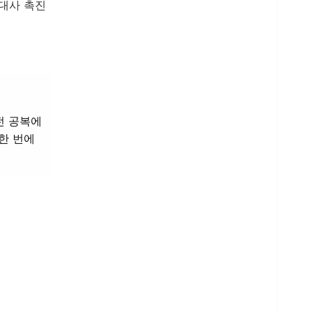
 대사 촉진
전 공복에
한 번에