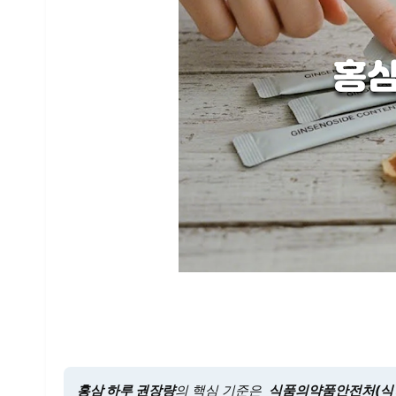
홍삼 하루 권장량
의 핵심 기준은
식품의약품안전처(식