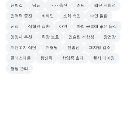
단백질
당뇨
대사 촉진
러닝
렙틴 저항성
면역력 증진
비타민
소화 촉진
수면 질환
신장
심혈관 질환
아연
아침 공복에 좋은 음식
영양제 추천
위장 보호
인슐린 저항성
장건강
저탄고지 식단
저혈당
전립선
체지방 감소
콜레스테롤
항산화
항염증 효과
헬시 에이징
혈당 관리