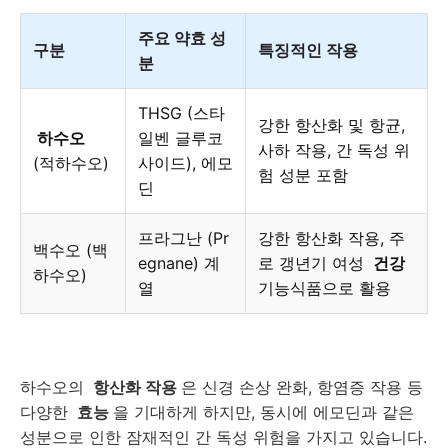
주요 약효 성
구분
특징적인 작용
분
THSG (스타
강한 항산화 및 항균,
하수오
일벤 글루코
사하 작용, 간 독성 위
(적하수오)
사이드), 에모
험 성분 포함
딘
프라그난 (Pr
강한 항산화 작용, 주
백수오 (백
egnane) 계
로 갱년기 여성
건강
하수오)
열
기능식품으로 활용
하수오의
항산화 작용
은 신경 손상 완화, 항염증 작용 등
다양한
효능
을 기대하게 하지만, 동시에 에모딘과 같은
성분으로 인한 잠재적인 간 독성 위험을 가지고 있습니다.