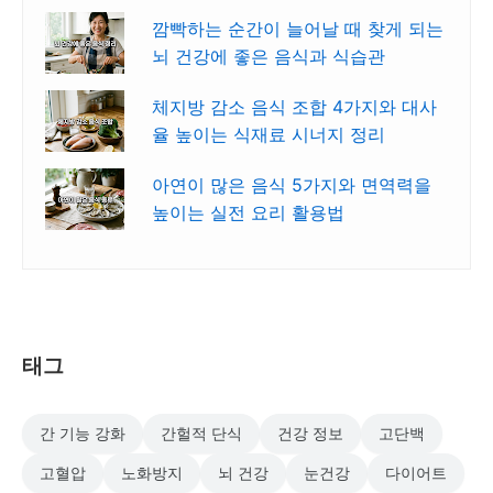
깜빡하는 순간이 늘어날 때 찾게 되는
뇌 건강에 좋은 음식과 식습관
체지방 감소 음식 조합 4가지와 대사
율 높이는 식재료 시너지 정리
아연이 많은 음식 5가지와 면역력을
높이는 실전 요리 활용법
태그
간 기능 강화
간헐적 단식
건강 정보
고단백
고혈압
노화방지
뇌 건강
눈건강
다이어트