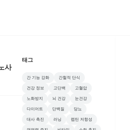
태그
세노사
간 기능 강화
간헐적 단식
건강 정보
고단백
고혈압
노화방지
뇌 건강
눈건강
다이어트
단백질
당뇨
대사 촉진
러닝
렙틴 저항성
면역력 증진
비타민
소화 촉진