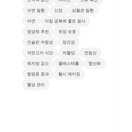
수면 질환
신장
심혈관 질환
아연
아침 공복에 좋은 음식
영양제 추천
위장 보호
인슐린 저항성
장건강
저탄고지 식단
저혈당
전립선
체지방 감소
콜레스테롤
항산화
항염증 효과
헬시 에이징
혈당 관리