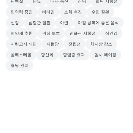
단백질
당뇨
대사 촉진
러닝
렙틴 저항성
면역력 증진
비타민
소화 촉진
수면 질환
신장
심혈관 질환
아연
아침 공복에 좋은 음식
영양제 추천
위장 보호
인슐린 저항성
장건강
저탄고지 식단
저혈당
전립선
체지방 감소
콜레스테롤
항산화
항염증 효과
헬시 에이징
혈당 관리