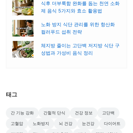
식후 더부룩함 완화를 돕는 천연 소화
제 음식 5가지와 효소 활용법
노화 방지 식단 관리를 위한 항산화
컬러푸드 섭취 전략
체지방 줄이는 고단백 저지방 식단 구
성법과 가성비 음식 정리
태그
간 기능 강화
간헐적 단식
건강 정보
고단백
고혈압
노화방지
뇌 건강
눈건강
다이어트