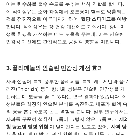
이는 탄수화물 흡수 속도를 늦추는 핵심 역할을 합니다.
이 식이섬유는 소화 과정에서 포도당이 혈류로 방출되는
것을 점진적으로 이루어지게 하여
혈당 스파이크를 예방
합니다. 식이섬유는 장 건강 개선에도 기여하여, 장내 미
생물 환경을 개선하는 데도 도움을 주는데, 이는 인슐린
민감성 개선에도 간접적으로 긍정적 영향을 미칩니다.
3. 폴리페놀의 인슐린 민감성 개선 효과
사과 껍질에 특히 풍부한 폴리페놀, 특히 케르세틴과 플로
리진(Phlorizin) 등의 항산화 성분은 인슐린 민감성을 개
선하는 데 도움을 줄 수 있다는 연구 결과가 있습니다. 이
성분들은 췌장의 인슐린 분비를 촉진하고 세포가 혈액 속
의 당을 흡수하도록 돕는 역할을 합니다. 일부 연구에서는
사과를 꾸준히 섭취한 그룹이 그렇지 않은 그룹보다
제2
형 당뇨병 발병 위험
이 낮아진다는 보고도 있어,
사과 당
뇨 환자
에게 예방 및 관리 차원에서 모두 이롭다고 판단