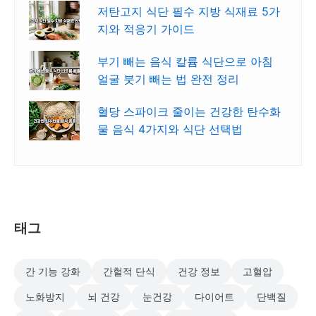
저탄고지 식단 필수 지방 식재료 5가
지와 적응기 가이드
부기 빼는 음식 칼륨 식단으로 아침
얼굴 붓기 빼는 법 완전 정리
혈당 스파이크 줄이는 건강한 탄수화
물 음식 4가지와 식단 선택법
태그
간 기능 강화
간헐적 단식
건강 정보
고혈압
노화방지
뇌 건강
눈건강
다이어트
단백질