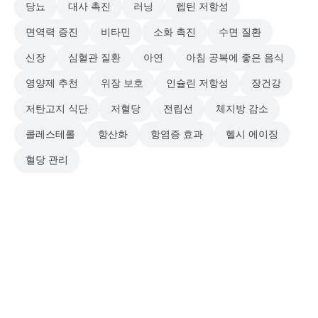
당뇨
대사 촉진
러닝
렙틴 저항성
면역력 증진
비타민
소화 촉진
수면 질환
신장
심혈관 질환
아연
아침 공복에 좋은 음식
영양제 추천
위장 보호
인슐린 저항성
장건강
저탄고지 식단
저혈당
전립선
체지방 감소
콜레스테롤
항산화
항염증 효과
헬시 에이징
혈당 관리