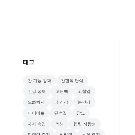
태그
간 기능 강화
간헐적 단식
건강 정보
고단백
고혈압
노화방지
뇌 건강
눈건강
다이어트
단백질
당뇨
대사 촉진
러닝
렙틴 저항성
면역력 증진
비타민
소화 촉진