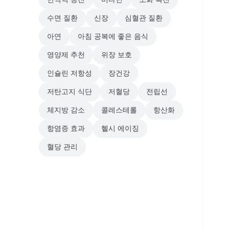
수면 질환
신장
심혈관 질환
아연
아침 공복에 좋은 음식
영양제 추천
위장 보호
인슐린 저항성
장건강
저탄고지 식단
저혈당
전립선
체지방 감소
콜레스테롤
항산화
항염증 효과
헬시 에이징
혈당 관리