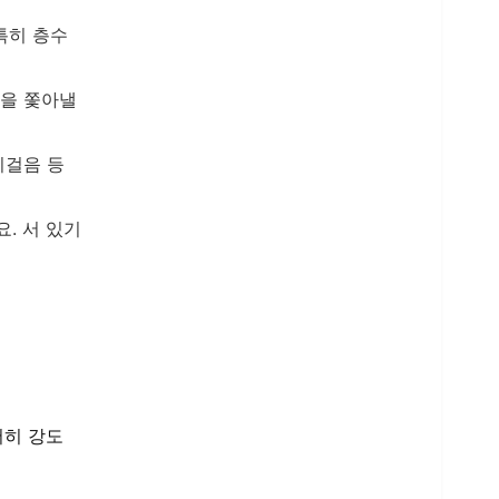
특히 층수
함을 쫓아낼
리걸음 등
. 서 있기
서히 강도