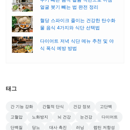
얼굴 붓기 빼는 법 완전 정리
혈당 스파이크 줄이는 건강한 탄수화
물 음식 4가지와 식단 선택법
다이어트 저녁 식단 메뉴 추천 및 야
식 폭식 예방 방법
태그
간 기능 강화
간헐적 단식
건강 정보
고단백
고혈압
노화방지
뇌 건강
눈건강
다이어트
단백질
당뇨
대사 촉진
러닝
렙틴 저항성