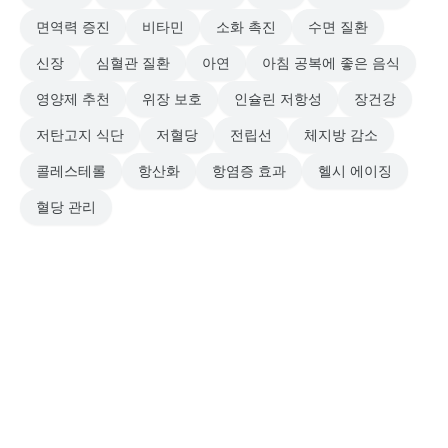
면역력 증진
비타민
소화 촉진
수면 질환
신장
심혈관 질환
아연
아침 공복에 좋은 음식
영양제 추천
위장 보호
인슐린 저항성
장건강
저탄고지 식단
저혈당
전립선
체지방 감소
콜레스테롤
항산화
항염증 효과
헬시 에이징
혈당 관리